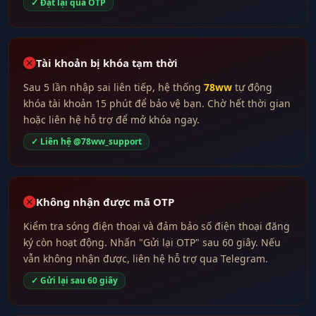
✓ Đặt lại qua OTP
Tài khoản bị khóa tạm thời
Sau 5 lần nhập sai liên tiếp, hệ thống
78ww
tự động
khóa tài khoản 15 phút để bảo vệ bạn. Chờ hết thời gian
hoặc liên hệ hỗ trợ để mở khóa ngay.
✓ Liên hệ @78ww_support
Không nhận được mã OTP
Kiểm tra sóng điện thoại và đảm bảo số điện thoại đăng
ký còn hoạt động. Nhấn "Gửi lại OTP" sau 60 giây. Nếu
vẫn không nhận được, liên hệ hỗ trợ qua Telegram.
✓ Gửi lại sau 60 giây