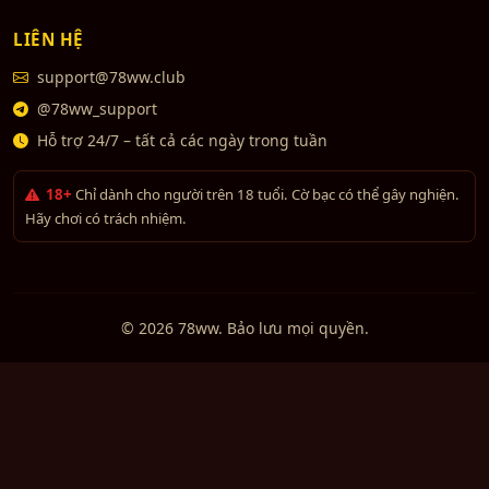
LIÊN HỆ
support@78ww.club
@78ww_support
Hỗ trợ 24/7 – tất cả các ngày trong tuần
18+
Chỉ dành cho người trên 18 tuổi. Cờ bạc có thể gây nghiện.
Hãy chơi có trách nhiệm.
© 2026 78ww. Bảo lưu mọi quyền.