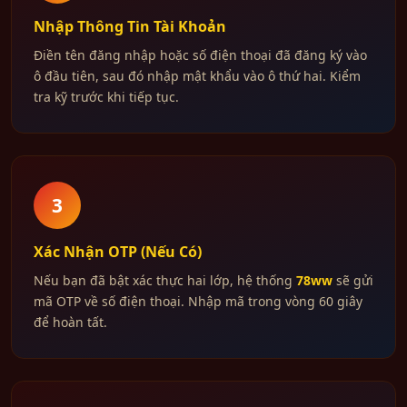
Nhập Thông Tin Tài Khoản
Điền tên đăng nhập hoặc số điện thoại đã đăng ký vào
ô đầu tiên, sau đó nhập mật khẩu vào ô thứ hai. Kiểm
tra kỹ trước khi tiếp tục.
3
Xác Nhận OTP (Nếu Có)
Nếu bạn đã bật xác thực hai lớp, hệ thống
78ww
sẽ gửi
mã OTP về số điện thoại. Nhập mã trong vòng 60 giây
để hoàn tất.