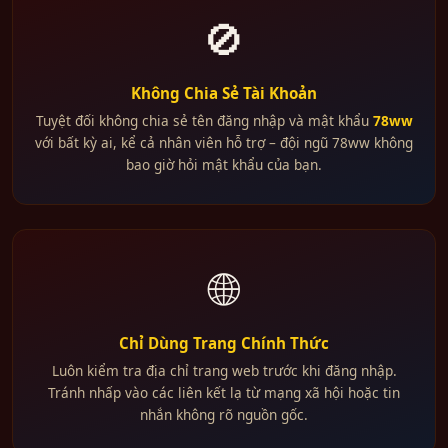
🚫
Không Chia Sẻ Tài Khoản
Tuyệt đối không chia sẻ tên đăng nhập và mật khẩu
78ww
với bất kỳ ai, kể cả nhân viên hỗ trợ – đội ngũ 78ww không
bao giờ hỏi mật khẩu của bạn.
🌐
Chỉ Dùng Trang Chính Thức
Luôn kiểm tra địa chỉ trang web trước khi đăng nhập.
Tránh nhấp vào các liên kết lạ từ mạng xã hội hoặc tin
nhắn không rõ nguồn gốc.