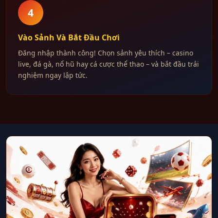
4
Vào Sảnh Và Bắt Đầu Chơi
Đăng nhập thành công! Chọn sảnh yêu thích – casino
live, đá gà, nổ hũ hay cá cược thể thao – và bắt đầu trải
nghiệm ngay lập tức.