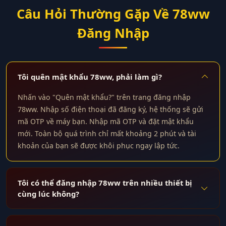
Câu Hỏi Thường Gặp Về 78ww
Đăng Nhập
Tôi quên mật khẩu 78ww, phải làm gì?
Nhấn vào "Quên mật khẩu?" trên trang đăng nhập
78ww. Nhập số điện thoại đã đăng ký, hệ thống sẽ gửi
mã OTP về máy bạn. Nhập mã OTP và đặt mật khẩu
mới. Toàn bộ quá trình chỉ mất khoảng 2 phút và tài
khoản của bạn sẽ được khôi phục ngay lập tức.
Tôi có thể đăng nhập 78ww trên nhiều thiết bị
cùng lúc không?
Có, 78ww cho phép đăng nhập đồng thời trên nhiều