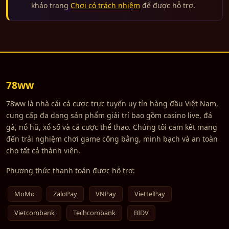
khảo trang
Chơi có trách nhiệm
để được hỗ trợ.
78ww
78ww là nhà cái cá cược trực tuyến uy tín hàng đầu Việt Nam,
cung cấp đa dạng sản phẩm giải trí bao gồm casino live, đá
gà, nổ hũ, xổ số và cá cược thể thao. Chúng tôi cam kết mang
đến trải nghiệm chơi game công bằng, minh bạch và an toàn
cho tất cả thành viên.
Phương thức thanh toán được hỗ trợ:
MoMo
ZaloPay
VNPay
ViettelPay
Vietcombank
Techcombank
BIDV