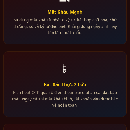
Mật Khẩu Mạnh
Sử dụng mật khẩu ít nhất 8 ký tự, kết hợp chữ hoa, chữ
thường, số và ký tự đặc biệt. Không dùng ngày sinh hay
tên làm mật khẩu.
📱
Bật Xác Thực 2 Lớp
Kích hoạt OTP qua số điện thoại trong phần cài đặt bảo
mật. Ngay cả khi mật khẩu bị lộ, tài khoản vẫn được bảo
vệ hoàn toàn.