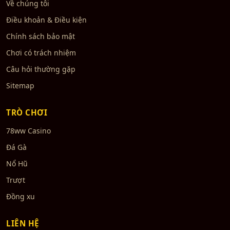
Về chúng tôi
Điều khoản & Điều kiện
Chính sách bảo mật
Chơi có trách nhiệm
Câu hỏi thường gặp
Sitemap
TRÒ CHƠI
78ww Casino
Đá Gà
Nổ Hũ
Trượt
Đồng xu
LIÊN HỆ