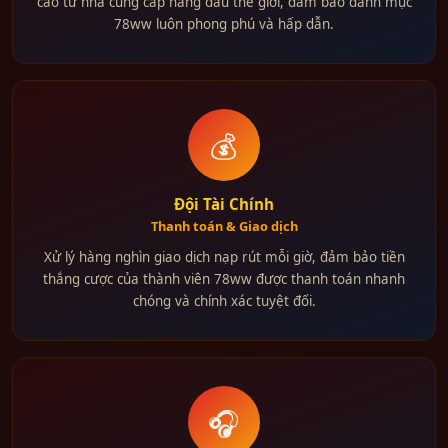
cao từ nhà cung cấp hàng đầu thế giới, đảm bảo danh mục
78ww luôn phong phú và hấp dẫn.
💰
Đội Tài Chính
Thanh toán & Giao dịch
Xử lý hàng nghìn giao dịch nạp rút mỗi giờ, đảm bảo tiền
thắng cược của thành viên 78ww được thanh toán nhanh
chóng và chính xác tuyệt đối.
🎧