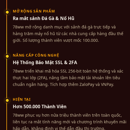
MỞ RỘNG SẢN PHẨM
Ra mắt sảnh Đá Gà & Nổ Hũ
78ww mở rộng danh mục với sảnh đá gà trực tiếp và
hàng trăm máy nổ hũ từ các nhà cung cấp hàng đầu thế
giới. Số lượng thành viên vượt mốc 100.000.
NÂNG CẤP CÔNG NGHỆ
Hệ Thống Bảo Mật SSL & 2FA
78ww triển khai mã hóa SSL 256-bit toàn hệ thống và xác
thực hai lớp (2FA), nâng tầm bảo mật tài khoản lên tiêu
chuẩn ngân hàng. Tích hợp thêm ZaloPay và VNPay.
HIỆN TẠI
Hơn 500.000 Thành Viên
78ww phục vụ hơn nửa triệu thành viên trên toàn quốc,
liên tục ra mắt tính năng mới và chương trình khuyến mãi
hấp dẫn, khẳng định vị thế dẫn đầu thị trường.