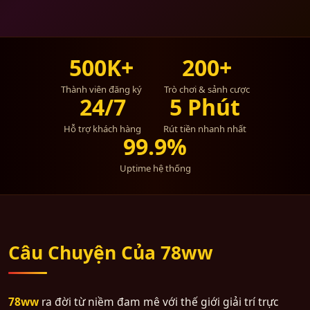
500K+
200+
Thành viên đăng ký
Trò chơi & sảnh cược
24/7
5 Phút
Hỗ trợ khách hàng
Rút tiền nhanh nhất
99.9%
Uptime hệ thống
Câu Chuyện Của 78ww
78ww
ra đời từ niềm đam mê với thế giới giải trí trực