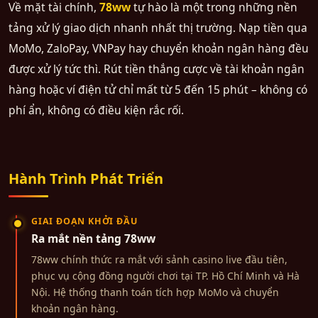
Về mặt tài chính,
78ww
tự hào là một trong những nền
tảng xử lý giao dịch nhanh nhất thị trường. Nạp tiền qua
MoMo, ZaloPay, VNPay hay chuyển khoản ngân hàng đều
được xử lý tức thì. Rút tiền thắng cược về tài khoản ngân
hàng hoặc ví điện tử chỉ mất từ 5 đến 15 phút – không có
phí ẩn, không có điều kiện rắc rối.
Hành Trình Phát Triển
GIAI ĐOẠN KHỞI ĐẦU
Ra mắt nền tảng 78ww
78ww chính thức ra mắt với sảnh casino live đầu tiên,
phục vụ cộng đồng người chơi tại TP. Hồ Chí Minh và Hà
Nội. Hệ thống thanh toán tích hợp MoMo và chuyển
khoản ngân hàng.