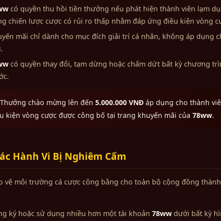
ww
có quyền thu hồi tiền thưởng nếu phát hiện thành viên lạm d
g chiến lược cược có rủi ro thấp nhằm đáp ứng điều kiện vòng c
yến mãi chỉ dành cho mục đích giải trí cá nhân, không áp dụng 
.
ww
có quyền thay đổi, tạm dừng hoặc chấm dứt bất kỳ chương tr
ớc.
Thưởng chào mừng lên đến
5.000.000 VNĐ
áp dụng cho thành viên
u kiện vòng cược được công bố tại trang khuyến mãi của
78ww
.
ác Hành Vi Bị Nghiêm Cấm
o vệ môi trường cá cược công bằng cho toàn bộ cộng đồng thành
g ký hoặc sử dụng nhiều hơn một tài khoản
78ww
dưới bất kỳ hì