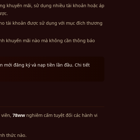
ụng khuyến mãi, sử dụng nhiều tài khoản hoặc áp
ược.
cho tài khoản được sử dụng với mục đích thương
ình khuyến mãi nào mà không cần thông báo
 mới đăng ký và nạp tiền lần đầu. Chi tiết
 viên,
78ww
nghiêm cấm tuyệt đối các hành vi
nh thức nào.