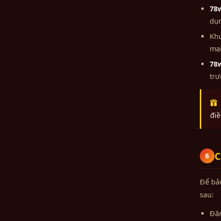
78
dụn
Khu
mại
78
trư
điề
C
6
Để bả
sau:
Đăn