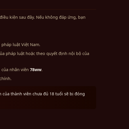
 điều kiện sau đây. Nếu không đáp ứng, bạn
 pháp luật Việt Nam.
ủa pháp luật hoặc theo quyết định nội bộ của
ếp của nhân viên
78ww
.
chính.
n của thành viên chưa đủ 18 tuổi sẽ bị đóng