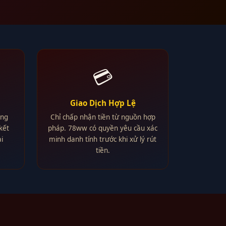
💳
Giao Dịch Hợp Lệ
ụng
Chỉ chấp nhận tiền từ nguồn hợp
kết
pháp. 78ww có quyền yêu cầu xác
i
minh danh tính trước khi xử lý rút
tiền.