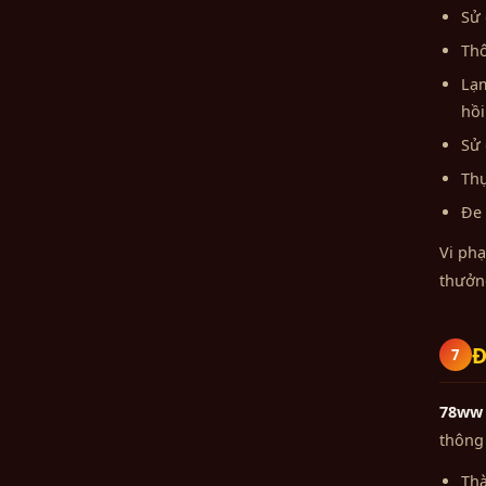
Sử 
Thô
Lạm
hồi
Sử 
Thự
Đe 
Vi phạ
thưởn
Đ
7
78ww
thông
Thà