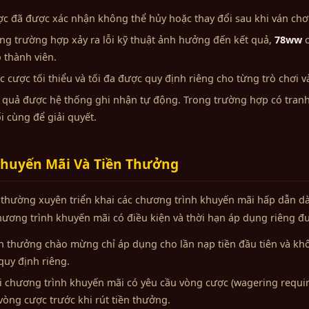
c đã được xác nhận không thể hủy hoặc thay đổi sau khi ván chơi
ng trường hợp xảy ra lỗi kỹ thuật ảnh hưởng đến kết quả,
78ww
c
 thành viên.
 cược tối thiểu và tối đa được quy định riêng cho từng trò chơi và
 quả được hệ thống ghi nhận tự động. Trong trường hợp có tran
i cùng để giải quyết.
huyến Mãi Và Tiền Thưởng
thường xuyên triển khai các chương trình khuyến mãi hấp dẫn dà
ương trình khuyến mãi có điều kiện và thời hạn áp dụng riêng đư
n thưởng chào mừng chỉ áp dụng cho lần nạp tiền đầu tiên và khô
quy định riêng.
 chương trình khuyến mãi có yêu cầu vòng cược (wagering requir
vòng cược trước khi rút tiền thưởng.