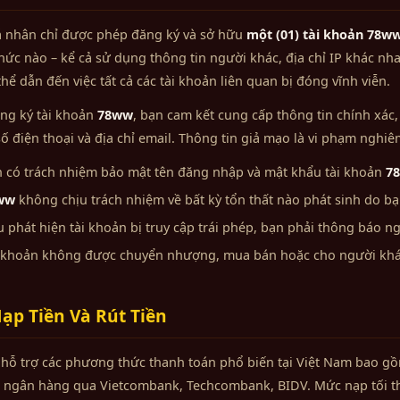
á nhân chỉ được phép đăng ký và sở hữu
một (01) tài khoản 78w
hức nào – kể cả sử dụng thông tin người khác, địa chỉ IP khác nh
thể dẫn đến việc tất cả các tài khoản liên quan bị đóng vĩnh viễn.
ăng ký tài khoản
78ww
, bạn cam kết cung cấp thông tin chính xác,
số điện thoại và địa chỉ email. Thông tin giả mạo là vi phạm ngh
 có trách nhiệm bảo mật tên đăng nhập và mật khẩu tài khoản
7
ww
không chịu trách nhiệm về bất kỳ tổn thất nào phát sinh do bạ
 phát hiện tài khoản bị truy cập trái phép, bạn phải thông báo 
 khoản không được chuyển nhượng, mua bán hoặc cho người khác
ạp Tiền Và Rút Tiền
hỗ trợ các phương thức thanh toán phổ biến tại Việt Nam bao gồ
 ngân hàng qua Vietcombank, Techcombank, BIDV. Mức nạp tối t