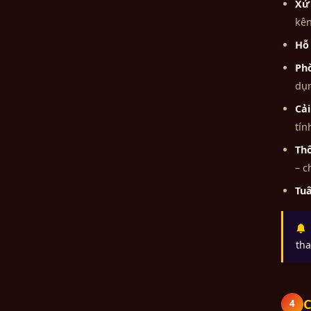
Xử 
kên
Hỗ 
Phò
dụ
Cải
tín
Thô
– c
Tuâ
B
tha
C
4