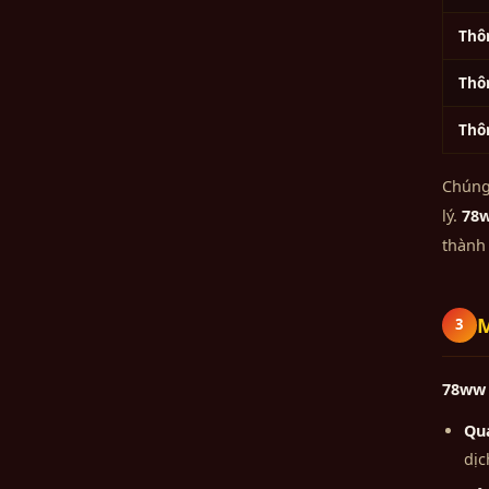
Thôn
Thô
Thô
Chúng 
lý.
78
thành 
M
3
78ww
Quả
dịc