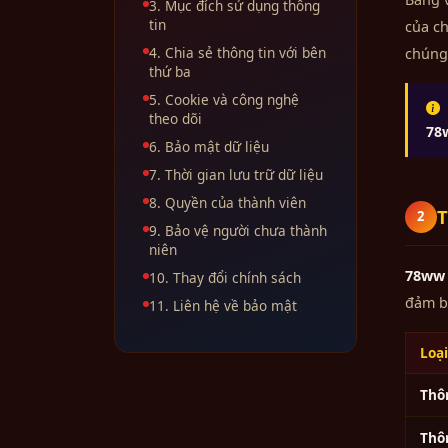
3. Mục đích sử dụng thông
tin
của ch
4. Chia sẻ thông tin với bên
chúng 
thứ ba
5. Cookie và công nghệ
C
theo dõi
78
6. Bảo mật dữ liệu
7. Thời gian lưu trữ dữ liệu
8. Quyền của thành viên
T
2
9. Bảo vệ người chưa thành
niên
78ww
10. Thay đổi chính sách
đảm bả
11. Liên hệ về bảo mật
Loại
Thô
Thôn