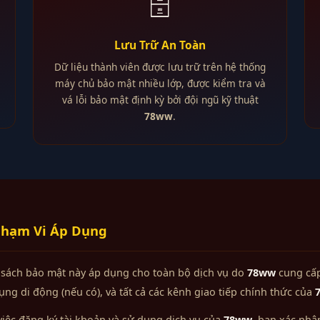
🗄️
Lưu Trữ An Toàn
Dữ liệu thành viên được lưu trữ trên hệ thống
máy chủ bảo mật nhiều lớp, được kiểm tra và
vá lỗi bảo mật định kỳ bởi đội ngũ kỹ thuật
78ww
.
hạm Vi Áp Dụng
 sách bảo mật này áp dụng cho toàn bộ dịch vụ do
78ww
cung cấp
ng di động (nếu có), và tất cả các kênh giao tiếp chính thức của
iệc đăng ký tài khoản và sử dụng dịch vụ của
78ww
, bạn xác nhậ