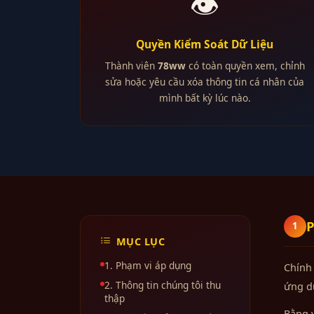
👁️
Quyền Kiểm Soát Dữ Liệu
Thành viên
78ww
có toàn quyền xem, chỉnh
sửa hoặc yêu cầu xóa thông tin cá nhân của
mình bất kỳ lúc nào.
P
1
MỤC LỤC
1. Phạm vi áp dụng
Chính
2. Thông tin chúng tôi thu
ứng dụ
thập
Bằng v