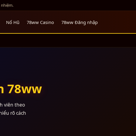
h nhiệm.
Nổ Hũ
78ww Casino
78ww Đăng nhập
in 78ww
h viên theo
hiểu rõ cách