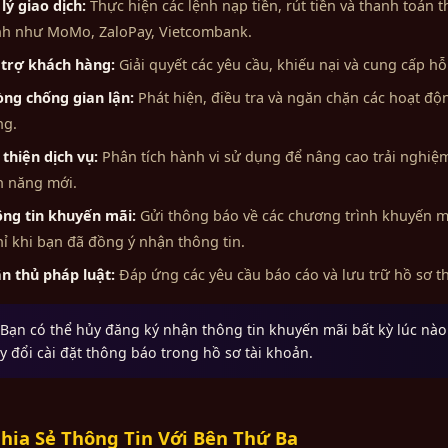
lý giao dịch:
Thực hiện các lệnh nạp tiền, rút tiền và thanh toán 
h như MoMo, ZaloPay, Vietcombank.
trợ khách hàng:
Giải quyết các yêu cầu, khiếu nại và cung cấp hỗ
ng chống gian lận:
Phát hiện, điều tra và ngăn chặn các hoạt độ
ng.
 thiện dịch vụ:
Phân tích hành vi sử dụng để nâng cao trải nghiệm
h năng mới.
ng tin khuyến mãi:
Gửi thông báo về các chương trình khuyến mãi
hỉ khi bạn đã đồng ý nhận thông tin.
n thủ pháp luật:
Đáp ứng các yêu cầu báo cáo và lưu trữ hồ sơ th
ạn có thể hủy đăng ký nhận thông tin khuyến mãi bất kỳ lúc nào
y đổi cài đặt thông báo trong hồ sơ tài khoản.
hia Sẻ Thông Tin Với Bên Thứ Ba