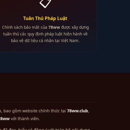
📋
Tuân Thủ Pháp Luật
Chính sách bảo mật của
78ww
được xây dựng
tuân thủ các quy định pháp luật hiện hành về
bảo vệ dữ liệu cá nhân tại Việt Nam.
, bao gồm website chính thức tại
78ww.club
,
78ww
với thành viên.
n đã đọc, hiểu và đồng ý với toàn bộ nội dung