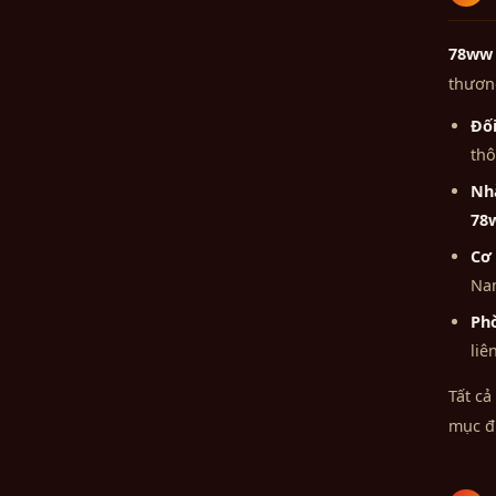
78ww
thương
Đối
thô
Nhà
78
Cơ 
Nam
Phò
liê
Tất cả
mục đ