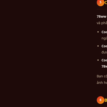
C
5
78ww
và phâ
Coo
ngữ
Coo
đượ
Coo
78
Bạn có
ảnh h
B
6